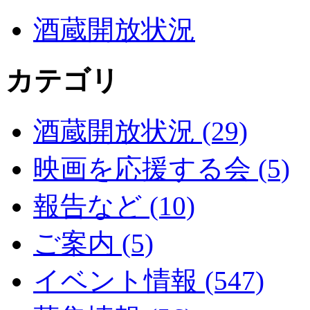
酒蔵開放状況
カテゴリ
酒蔵開放状況 (29)
映画を応援する会 (5)
報告など (10)
ご案内 (5)
イベント情報 (547)